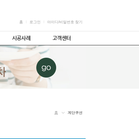
홈
로그인
아이디/비밀번호 찾기
가정용
공지사항
어린이용
견적 및 제휴문의
업소용
자주 묻는 질문
체육시설용
주의사항
홈
계단쿠션