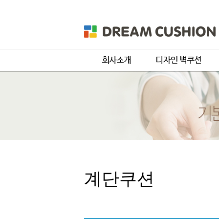
회사개요
주문 디자인
제품 및 서비스
기본 디자인
품목별 제작과정
원단컬러샘플
계단쿠션