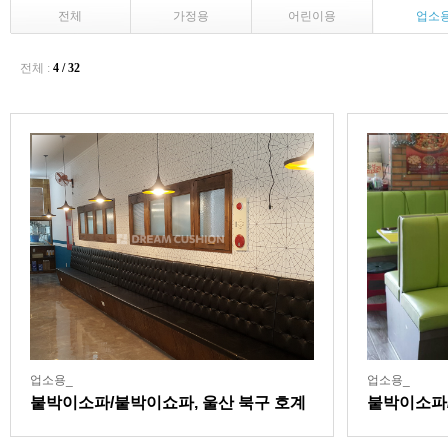
전체
가정용
어린이용
업소
전체 :
4 / 32
업소용_
업소용_
붙박이소파/붙박이쇼파, 울산 북구 호계
붙박이소파/
동 짬뽕전문점
동 피자체