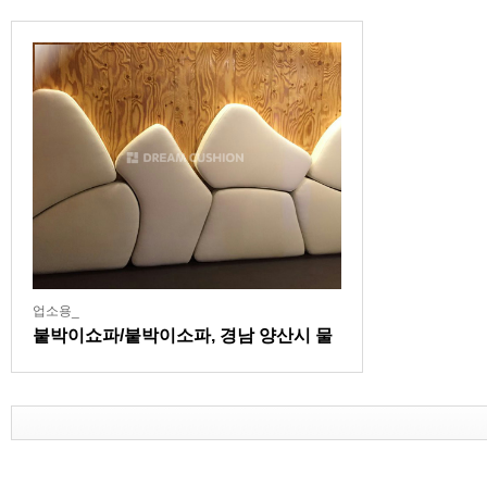
업소용_
붙박이쇼파/붙박이소파, 경남 양산시 물
금읍 치킨집