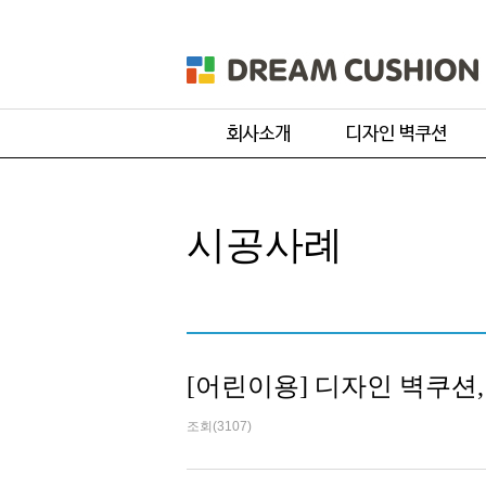
회사개요
주문 디자인
제품 및 서비스
기본 디자인
시공사례
품목별 제작과정
원단컬러샘플
[어린이용] 디자인 벽쿠션
조회(3107)