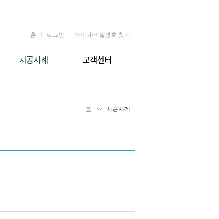
홈
로그인
아이디/비밀번호 찾기
가정용
공지사항
어린이용
견적 및 제휴문의
업소용
자주 묻는 질문
홈
시공사례
체육시설용
주의사항