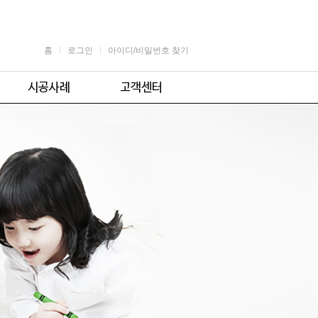
홈
로그인
아이디/비밀번호 찾기
가정용
공지사항
어린이용
견적 및 제휴문의
업소용
자주 묻는 질문
체육시설용
주의사항