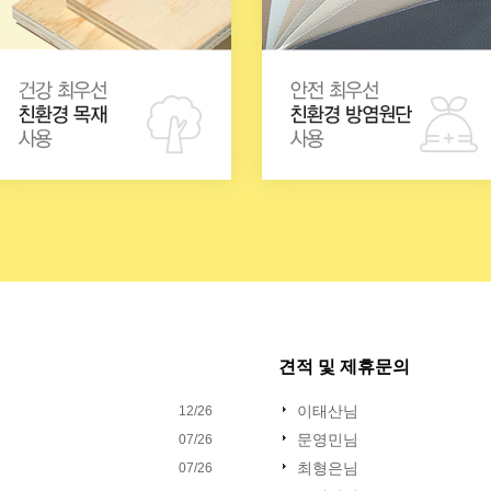
견적 및 제휴문의
이태산님
12/26
문영민님
07/26
최형은님
07/26