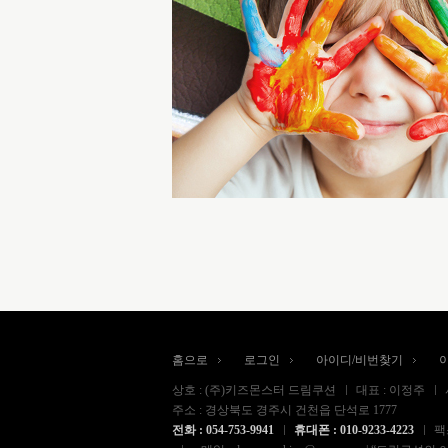
홈으로
로그인
아이디/비번찾기
상호 : (주)키즈몬스터 드림쿠션
대표 : 이정주
주소 : 경상북도 경주시 건천읍 단석로 1777
전화 : 054-753-9941
휴대폰 : 010-9233-4223
팩스