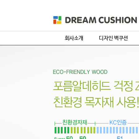
회사개요
주문 디자인
제품 및 서비스
기본 디자인
품목별 제작과정
원단컬러샘플