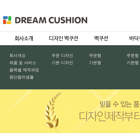
회사개요
주문 디자인
주문형
주문형
제품 및 서비스
기본 디자인
기본형
기본형
품목별 제작과정
원단컬러샘플