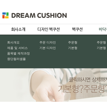
회사개요
주문 디자인
주문형
주문형
제품 및 서비스
기본 디자인
기본형
기본형
품목별 제작과정
원단컬러샘플