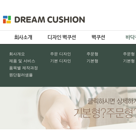
회사개요
주문 디자인
주문형
주문형
제품 및 서비스
기본 디자인
기본형
기본형
품목별 제작과정
원단컬러샘플