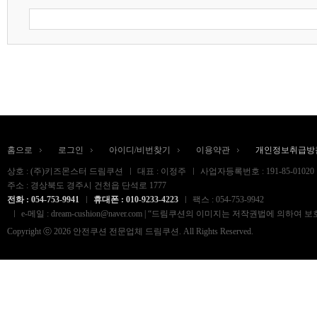
홈으로
로그인
아이디/비번찾기
이용약관
개인정보취급방
상호 : (주)키즈몬스터 드림쿠션
대표 : 이정주
사업자등록번호 : 191-85-01020
주소 : 경상북도 경주시 건천읍 단석로 1777
전화 : 054-753-9941
휴대폰 : 010-9233-4223
팩스 : 054-753-9942
e-메일 : dream-cushion@naver.com | “드림쿠션의 이미지는 저작권법
Copyright ⓒ 2026 안전쿠션 전문업체 드림쿠션. All Rights Reserved.