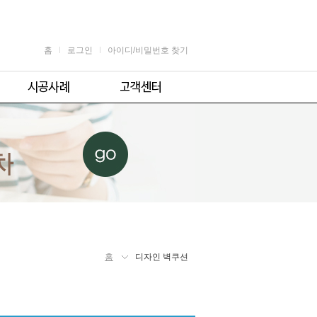
홈
로그인
아이디/비밀번호 찾기
가정용
공지사항
어린이용
견적 및 제휴문의
업소용
자주 묻는 질문
체육시설용
주의사항
홈
디자인 벽쿠션