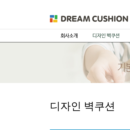
회사개요
주문 디자인
제품 및 서비스
기본 디자인
품목별 제작과정
원단컬러샘플
디자인 벽쿠션