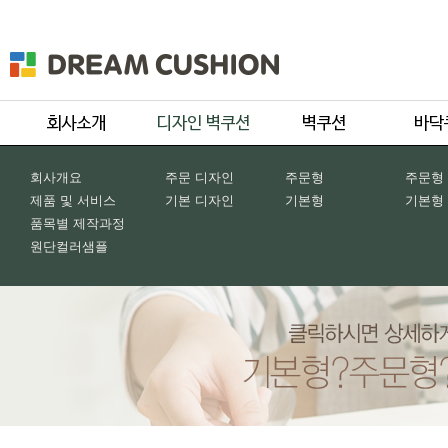
회사개요
주문 디자인
주문형
주문형
제품 및 서비스
기본 디자인
기본형
기본형
품목별 제작과정
원단컬러샘플