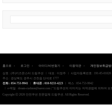
홈으로
로그인
아이디/비번찾기
이용약관
개인정보취급방
상호 : (주)키즈몬스터 드림쿠션
대표 : 이정주
사업자등록번호 : 191-85-01020
주소 : 경상북도 경주시 건천읍 단석로 1777
전화 : 054-753-9941
휴대폰 : 010-9233-4223
팩스 : 054-753-9942
e-메일 : dream-cushion@naver.com | “드림쿠션의 이미지는 저작권법
Copyright ⓒ 2026 안전쿠션 전문업체 드림쿠션. All Rights Reserved.