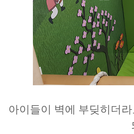
아이들이 벽에 부딪히더라