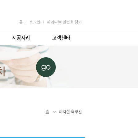
홈
로그인
아이디/비밀번호 찾기
가정용
공지사항
어린이용
견적 및 제휴문의
업소용
자주 묻는 질문
체육시설용
주의사항
홈
디자인 벽쿠션