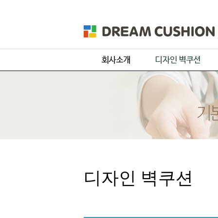
회사개요
주문 디자인
제품 및 서비스
기본 디자인
품목별 제작과정
원단컬러샘플
디자인 벽쿠션