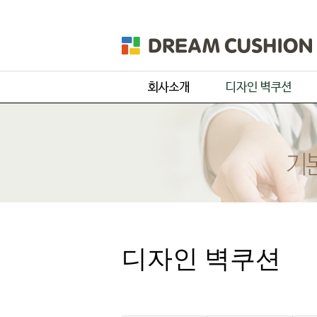
회사개요
주문 디자인
제품 및 서비스
기본 디자인
품목별 제작과정
원단컬러샘플
디자인 벽쿠션