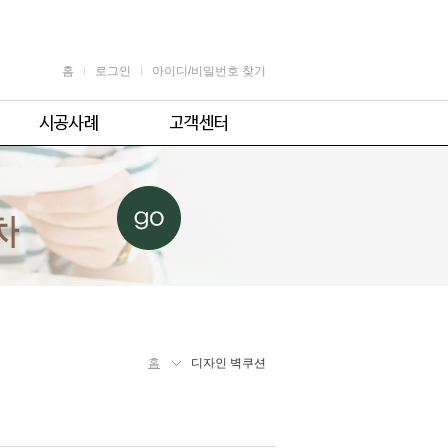
홈
로그인
아이디/비밀번호 찾기
가정용
공지사항
어린이용
견적 및 제휴문의
업소용
자주 묻는 질문
체육시설용
주의사항
홈
디자인 벽쿠션