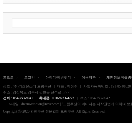
홈으로
로그인
아이디/비번찾기
이용약관
개인정보취급방
상호 : (주)키즈몬스터 드림쿠션
대표 : 이정주
사업자등록번호 : 191-85-01020
주소 : 경상북도 경주시 건천읍 단석로 1777
전화 : 054-753-9941
휴대폰 : 010-9233-4223
팩스 : 054-753-9942
e-메일 : dream-cushion@naver.com | “드림쿠션의 이미지는 저작권법
Copyright ⓒ 2026 안전쿠션 전문업체 드림쿠션. All Rights Reserved.