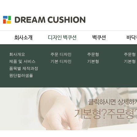
회사개요
주문 디자인
주문형
주문형
제품 및 서비스
기본 디자인
기본형
기본형
품목별 제작과정
원단컬러샘플