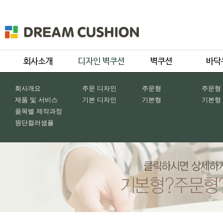
회사개요
주문 디자인
주문형
주문형
제품 및 서비스
기본 디자인
기본형
기본형
품목별 제작과정
원단컬러샘플