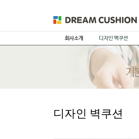
회사개요
주문 디자인
제품 및 서비스
기본 디자인
품목별 제작과정
원단컬러샘플
디자인 벽쿠션