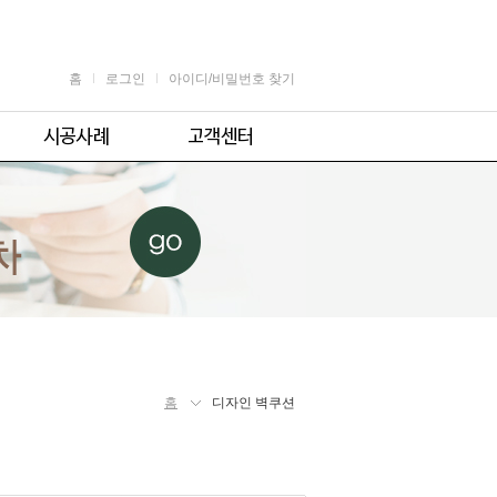
홈
로그인
아이디/비밀번호 찾기
가정용
공지사항
어린이용
견적 및 제휴문의
업소용
자주 묻는 질문
체육시설용
주의사항
홈
디자인 벽쿠션