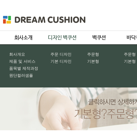
회사개요
주문 디자인
주문형
주문형
제품 및 서비스
기본 디자인
기본형
기본형
품목별 제작과정
원단컬러샘플