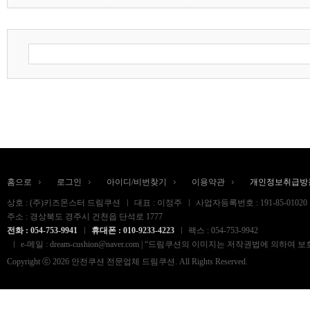
홈으로
로그인
아이디/비번찾기
이용약관
개인정보취급방
상호 : (주)키즈몬스터 드림쿠션
대표 : 이정주
사업자등록번호 : 191-85-01020
주소 : 경상북도 경주시 건천읍 단석로 1777
전화 : 054-753-9941
휴대폰 : 010-9233-4223
팩스 : 054-753-9942
e-메일 : dream-cushion@naver.com | “드림쿠션의 이미지는 저작권법
Copyright ⓒ 2026 안전쿠션 전문업체 드림쿠션. All Rights Reserved.