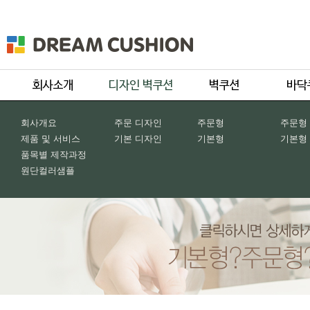
회사개요
주문 디자인
주문형
주문형
제품 및 서비스
기본 디자인
기본형
기본형
품목별 제작과정
원단컬러샘플