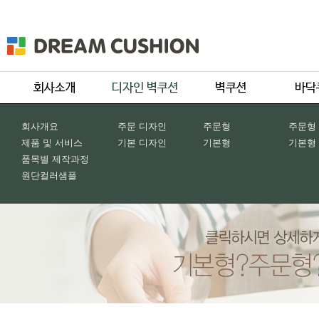
회사개요
주문 디자인
주문형
주문형
제품 및 서비스
기본 디자인
기본형
기본형
품목별 제작과정
원단컬러샘플