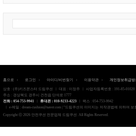
홈으로
로그인
아이디/비번찾기
이용약관
개인정보취급방
상호 : (주)키즈몬스터 드림쿠션
대표 : 이정주
사업자등록번호 : 191-85-01020
주소 : 경상북도 경주시 건천읍 단석로 1777
전화 : 054-753-9941
휴대폰 : 010-9233-4223
팩스 : 054-753-9942
e-메일 : dream-cushion@naver.com | “드림쿠션의 이미지는 저작권법
Copyright ⓒ 2026 안전쿠션 전문업체 드림쿠션. All Rights Reserved.