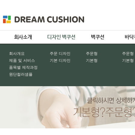
회사개요
주문 디자인
주문형
주문형
제품 및 서비스
기본 디자인
기본형
기본형
품목별 제작과정
원단컬러샘플