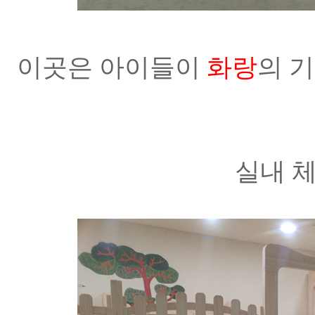
이곳은 아이들이
화랑
의 
실내 