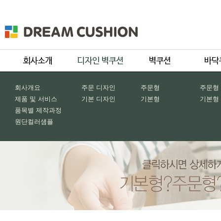
회사개요
주문 디자인
주문형
주문형
제품 및 서비스
기본 디자인
기본형
기본형
품목별 제작과정
원단컬러샘플