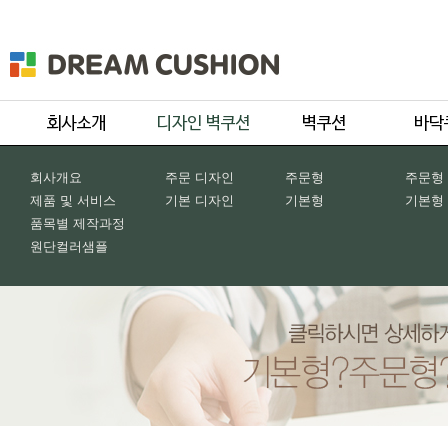
회사개요
주문 디자인
주문형
주문형
제품 및 서비스
기본 디자인
기본형
기본형
품목별 제작과정
원단컬러샘플