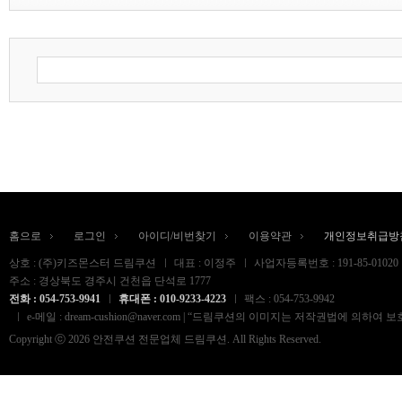
홈으로
로그인
아이디/비번찾기
이용약관
개인정보취급방
상호 : (주)키즈몬스터 드림쿠션
대표 : 이정주
사업자등록번호 : 191-85-01020
주소 : 경상북도 경주시 건천읍 단석로 1777
전화 : 054-753-9941
휴대폰 : 010-9233-4223
팩스 : 054-753-9942
e-메일 : dream-cushion@naver.com | “드림쿠션의 이미지는 저작권법
Copyright ⓒ 2026 안전쿠션 전문업체 드림쿠션. All Rights Reserved.