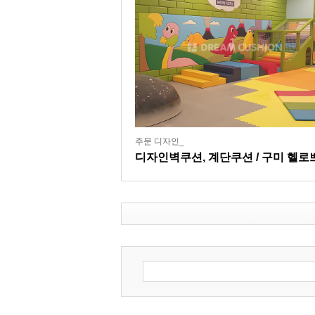
주문 디자인_
디자인벽쿠션, 계단쿠션 / 구미 헬로
키즈카페