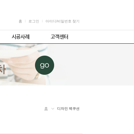
홈
로그인
아이디/비밀번호 찾기
가정용
공지사항
어린이용
견적 및 제휴문의
업소용
자주 묻는 질문
체육시설용
주의사항
홈
디자인 벽쿠션