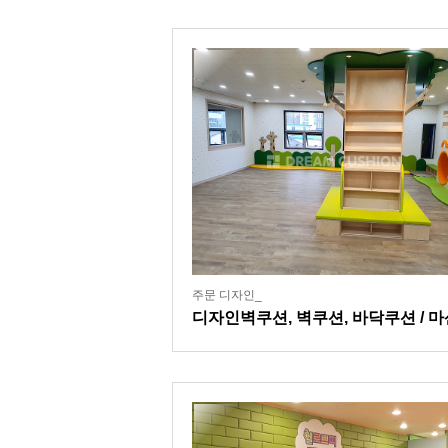
주문 디자인_
디자인벽쿠션, 벽쿠션, 바닥쿠션 / 마
잘본병원어린이집