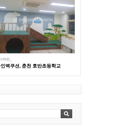
디자인_
인벽쿠션, 춘천 호반초등학교