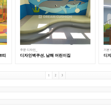
주문 디자인_
기본 
쁘띠
디자인벽쿠션, 남해 어린이집
디자
1
2
3