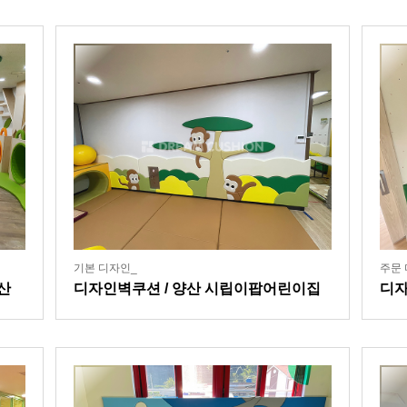
기본 디자인_
주문 
산
디자인벽쿠션 / 양산 시립이팝어린이집
디자