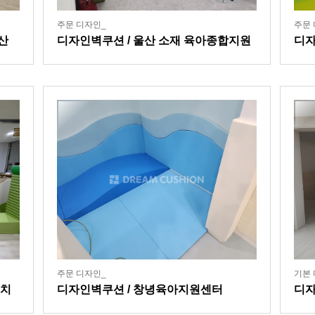
주문 디자인_
주문 
산
디자인벽쿠션 / 울산 소재 육아종합지원
디자
센터
상
주문 디자인_
기본 
유치
디자인벽쿠션 / 창녕육아지원센터
디자
집