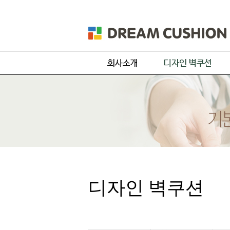
회사개요
주문 디자인
제품 및 서비스
기본 디자인
품목별 제작과정
원단컬러샘플
디자인 벽쿠션