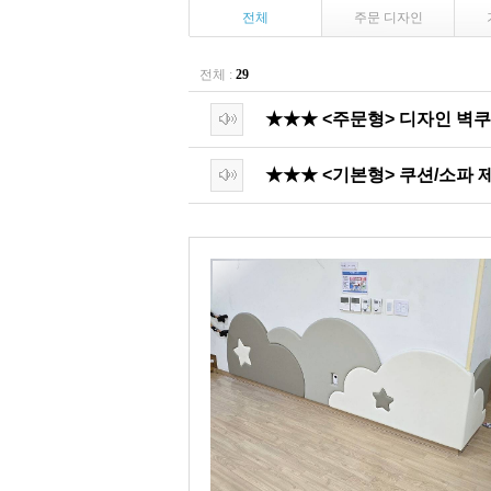
전체
주문 디자인
전체 :
29
★★★ <주문형> 디자인 벽
★★★ <기본형> 쿠션/소파