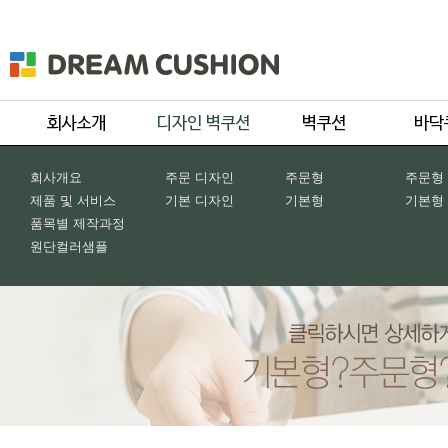
회사개요
주문 디자인
주문형
주문형
제품 및 서비스
기본 디자인
기본형
기본형
품목별 제작과정
원단컬러샘플