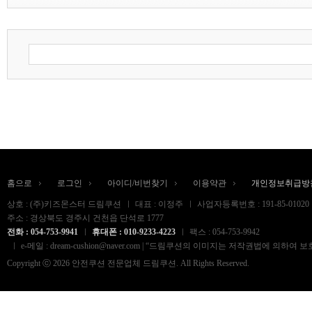
홈으로
로그인
아이디/비번찾기
이용약관
개인정보취급방
상호 : (주)키즈몬스터 드림쿠션
대표 : 이정주
사업자등록번호 : 191-85-01020
주소 : 경상북도 경주시 건천읍 단석로 1777
전화 : 054-753-9941
휴대폰 : 010-9233-4223
팩스 : 054-753-9942
e-메일 : dream-cushion@naver.com | “드림쿠션의 이미지는 저작권법
Copyright ⓒ 2026 안전쿠션 전문업체 드림쿠션. All Rights Reserved.