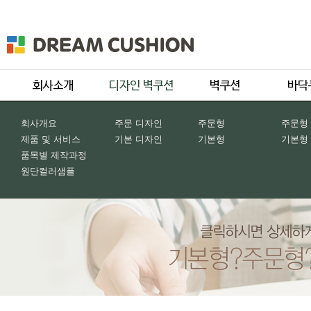
회사개요
주문 디자인
주문형
주문형
제품 및 서비스
기본 디자인
기본형
기본형
품목별 제작과정
원단컬러샘플