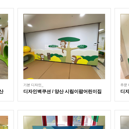
기본 디자인_
주문 
산
디자인벽쿠션 / 양산 시립이팝어린이집
디자