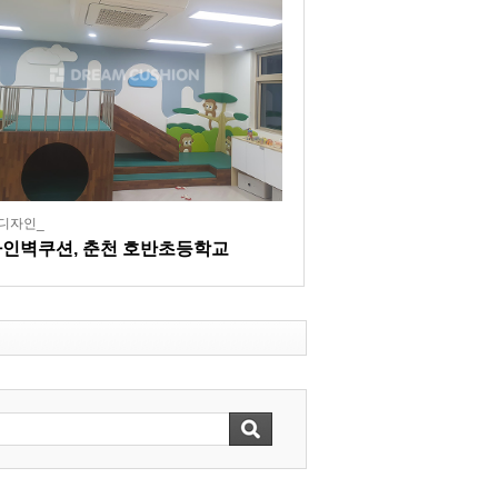
디자인_
인벽쿠션, 춘천 호반초등학교