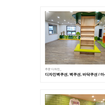
주문 디자인_
디자인벽쿠션, 벽쿠션, 바닥쿠션 / 마
잘본병원어린이집