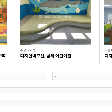
주문 디자인_
기본 
쁘띠
디자인벽쿠션, 남해 어린이집
디자
1
2
3