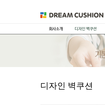
회사개요
주문 디자인
제품 및 서비스
기본 디자인
품목별 제작과정
원단컬러샘플
디자인 벽쿠션