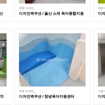
주문 디자인_
주문 
산
디자인벽쿠션 / 울산 소재 육아종합지원
디자
센터
상
주문 디자인_
기본 
유치
디자인벽쿠션 / 창녕육아지원센터
디자
집