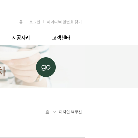
홈
로그인
아이디/비밀번호 찾기
가정용
공지사항
어린이용
견적 및 제휴문의
업소용
자주 묻는 질문
체육시설용
주의사항
홈
디자인 벽쿠션