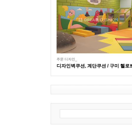
주문 디자인_
디자인벽쿠션, 계단쿠션 / 구미 헬로
키즈카페