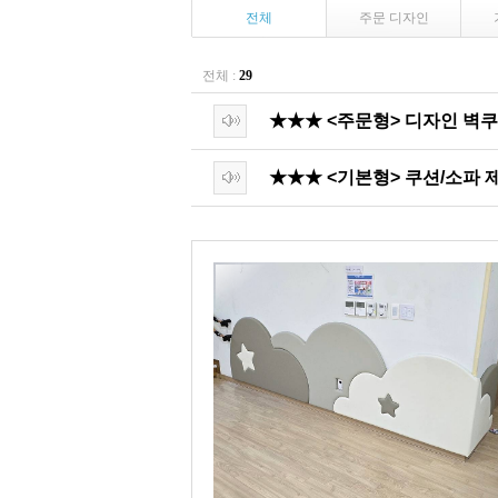
전체
주문 디자인
전체 :
29
★★★ <주문형> 디자인 벽
★★★ <기본형> 쿠션/소파