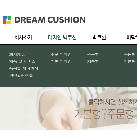
회사개요
주문 디자인
주문형
주문형
제품 및 서비스
기본 디자인
기본형
기본형
품목별 제작과정
원단컬러샘플