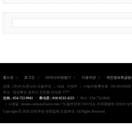
홈으로
로그인
아이디/비번찾기
이용약관
개인정보취급방
상호 : (주)키즈몬스터 드림쿠션
대표 : 이정주
사업자등록번호 : 191-85-01020
주소 : 경상북도 경주시 건천읍 단석로 1777
전화 : 054-753-9941
휴대폰 : 010-9233-4223
팩스 : 054-753-9942
e-메일 : dream-cushion@naver.com | “드림쿠션의 이미지는 저작권법
Copyright ⓒ 2026 안전쿠션 전문업체 드림쿠션. All Rights Reserved.