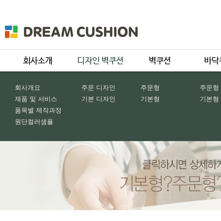
회사개요
주문 디자인
주문형
주문형
제품 및 서비스
기본 디자인
기본형
기본형
품목별 제작과정
원단컬러샘플