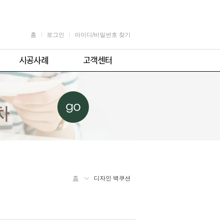
홈
로그인
아이디/비밀번호 찾기
가정용
공지사항
어린이용
견적 및 제휴문의
업소용
자주 묻는 질문
체육시설용
주의사항
홈
디자인 벽쿠션