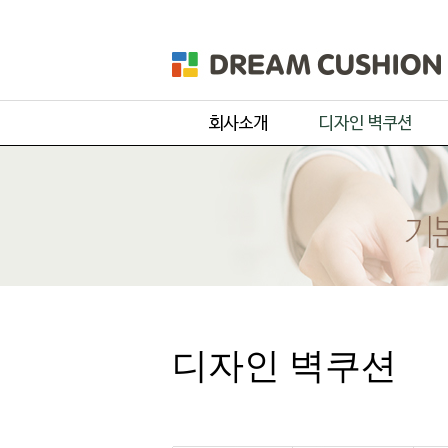
회사개요
주문 디자인
제품 및 서비스
기본 디자인
품목별 제작과정
원단컬러샘플
디자인 벽쿠션