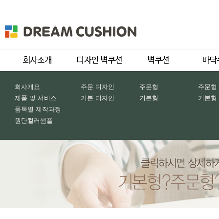
회사개요
주문 디자인
주문형
주문형
제품 및 서비스
기본 디자인
기본형
기본형
품목별 제작과정
원단컬러샘플