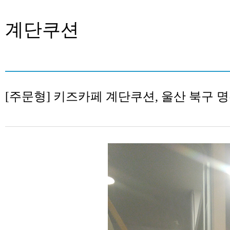
계단쿠션
[주문형] 키즈카페 계단쿠션, 울산 북구 