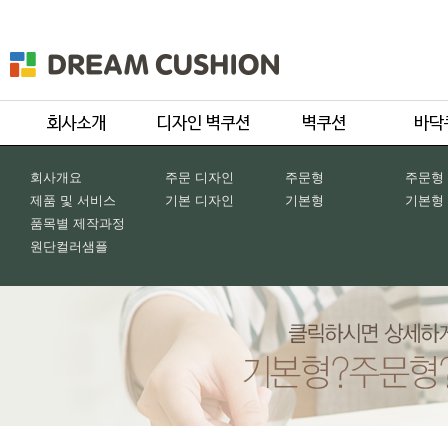
회사개요
주문 디자인
주문형
주문형
제품 및 서비스
기본 디자인
기본형
기본형
품목별 제작과정
원단컬러샘플