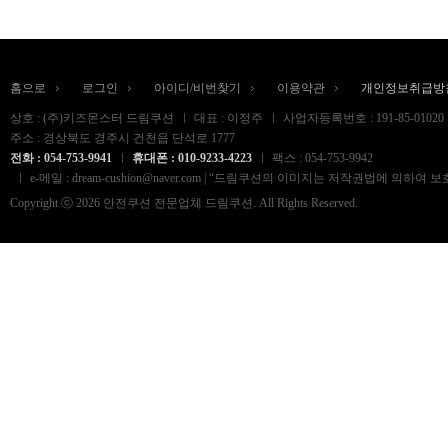
홈으로
로그인
아이디/비번찾기
이용약관
개인정보취급방
상호 : (주)키즈몬스터 드림쿠션
대표 : 이정주
사업자등록번호 : 191-85-01020
주소 : 경상북도 경주시 건천읍 단석로 1777
전화 : 054-753-9941
휴대폰 : 010-9233-4223
팩스 : 054-753-9942
e-메일 : dream-cushion@naver.com | “드림쿠션의 이미지는 저작권법
Copyright ⓒ 2026 안전쿠션 전문업체 드림쿠션. All Rights Reserved.