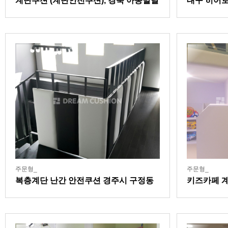
계단쿠션 (계단안전쿠션), 경북 아동발달
대구 히어
센터
주문형_
주문형_
복층계단 난간 안전쿠션 경주시 구정동
키즈카페 계
풀빌라