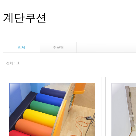
계단쿠션
전체
주문형
전체 :
11