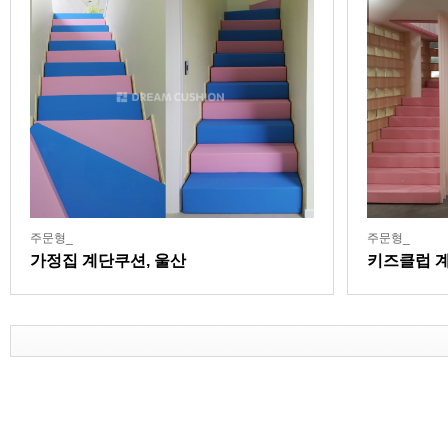
주문형_
주문형_
가정집 계단쿠션, 울산
키즈클럽 계
야