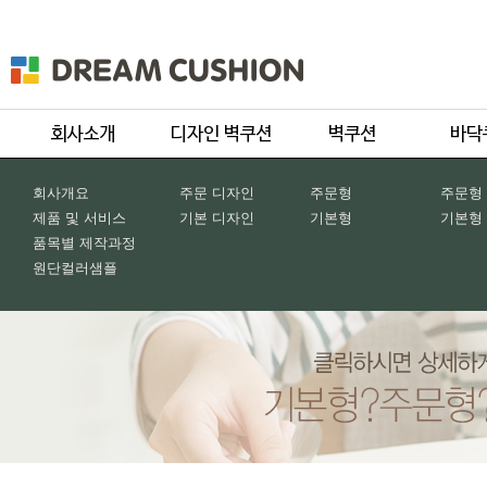
회사개요
주문 디자인
주문형
주문형
제품 및 서비스
기본 디자인
기본형
기본형
품목별 제작과정
원단컬러샘플