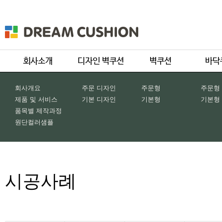
회사개요
주문 디자인
주문형
주문형
제품 및 서비스
기본 디자인
기본형
기본형
품목별 제작과정
원단컬러샘플
시공사례