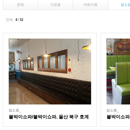
전체
가정용
어린이용
업소
전체 :
4 / 32
업소용_
업소용_
붙박이소파/붙박이쇼파, 울산 북구 호계
붙박이소파/
동 짬뽕전문점
동 피자체