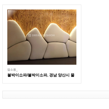
업소용_
붙박이쇼파/붙박이소파, 경남 양산시 물
금읍 치킨집