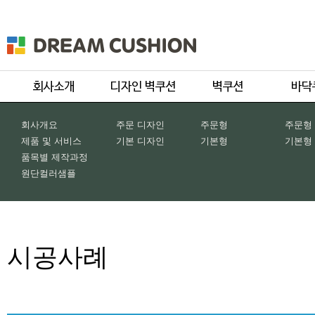
회사개요
주문 디자인
주문형
주문형
제품 및 서비스
기본 디자인
기본형
기본형
품목별 제작과정
원단컬러샘플
시공사례