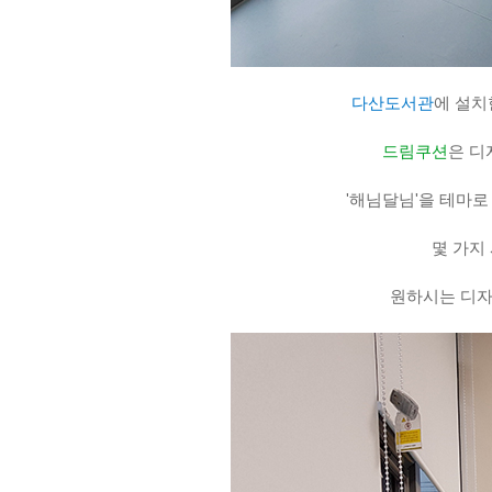
다산도서관
에 설
드림쿠션
은 디
'해님달님'을 테마
몇 가지
원하시는 디자