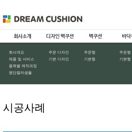
회사개요
주문 디자인
주문형
주문형
제품 및 서비스
기본 디자인
기본형
기본형
품목별 제작과정
원단컬러샘플
시공사례