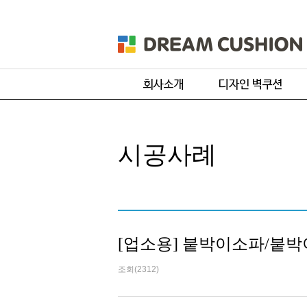
회사개요
주문 디자인
제품 및 서비스
기본 디자인
시공사례
품목별 제작과정
원단컬러샘플
[업소용] 붙박이소파/붙박
조회(2312)