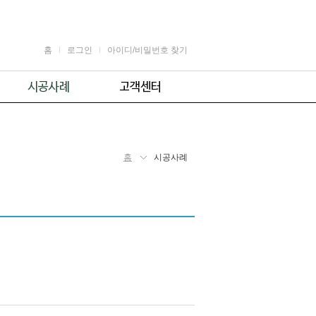
홈
로그인
아이디/비밀번호 찾기
가정용
공지사항
어린이용
견적 및 제휴문의
업소용
자주 묻는 질문
홈
시공사례
체육시설용
주의사항