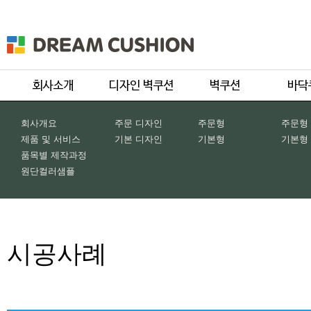
회사개요
주문 디자인
주문형
주문형
제품 및 서비스
기본 디자인
기본형
기본형
품목별 제작과정
원단컬러샘플
시공사례