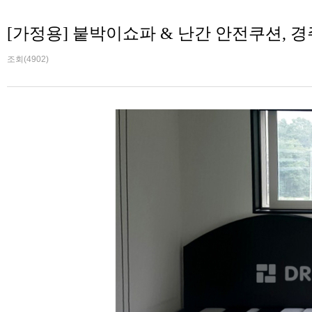
[가정용] 붙박이쇼파 & 난간 안전쿠션, 
조회(4902)