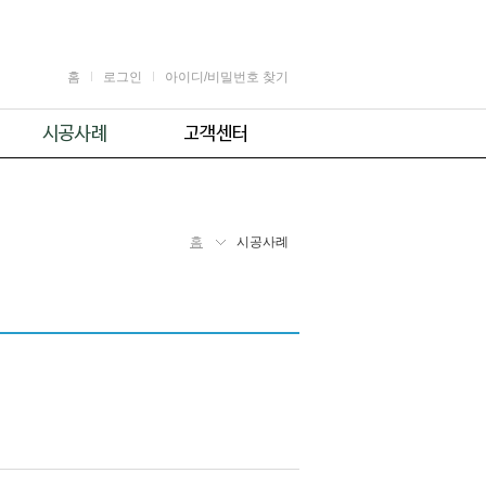
홈
로그인
아이디/비밀번호 찾기
가정용
공지사항
어린이용
견적 및 제휴문의
업소용
자주 묻는 질문
홈
시공사례
체육시설용
주의사항