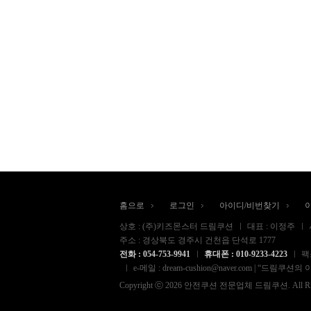
홈으로
로그인
아이디/비번찾기
상호 : (주)키즈몬스터 드림쿠션
대표 : 이정주
주소 : 경상북도 경주시 건천읍 단석로 1777
전화 : 054-753-9941
휴대폰 : 010-9233-4223
팩스
e-메일 : dream-cushion@naver.com
Copyright ⓒ 2026 안전쿠션 전문업체 드림쿠션. All Right