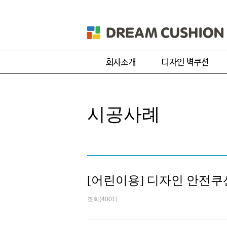
회사개요
주문 디자인
제품 및 서비스
기본 디자인
시공사례
품목별 제작과정
원단컬러샘플
[어린이용] 디자인 안전쿠
조회(4001)