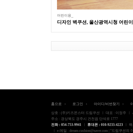
어린이용_
디자인 벽쿠션, 울산광역시청 어린
홈으로
로그인
아이디/비번찾기
상호 : (주)키즈몬스터 드림쿠션
대표 : 이정주
주소 : 경상북도 경주시 건천읍 단석로 1777
전화 : 054-753-9941
휴대폰 : 010-9233-4223
팩스
e-메일 : dream-cushion@naver.com