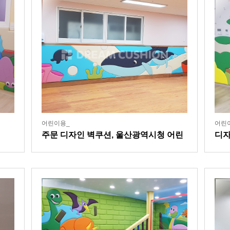
어린이용_
어린
주문 디자인 벽쿠션, 울산광역시청 어린
디자
이집