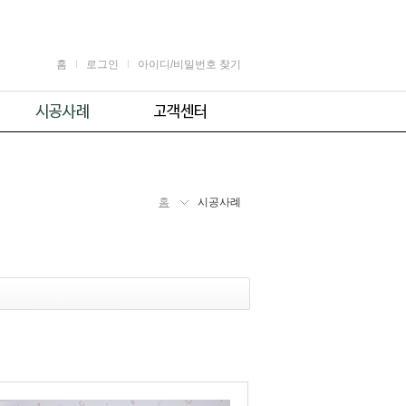
홈
로그인
아이디/비밀번호 찾기
가정용
공지사항
어린이용
견적 및 제휴문의
업소용
자주 묻는 질문
홈
시공사례
체육시설용
주의사항