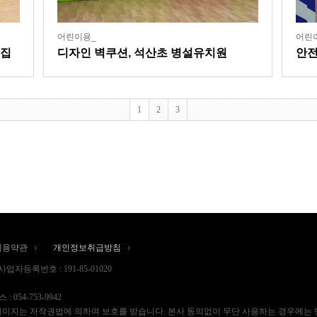
어린이용_
어린
이집
디자인 벽쿠션, 석산초 병설유치원
안전
크
1
2
3
이용약관
개인정보취급방침
사업자등록번호 : 191-85-01020
 : 054-753-9942
 | “드림쿠션의 이미지는 저작권법에 의하여 보호를 받습니다. 본사 동의없이 무단 사용하는 경우