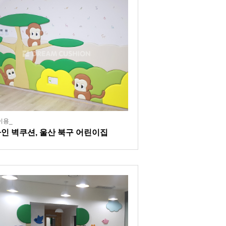
이용_
인 벽쿠션, 울산 북구 어린이집