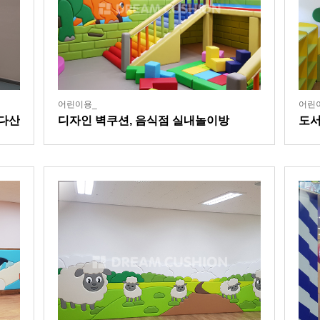
어린이용_
어린
 다산
디자인 벽쿠션, 음식점 실내놀이방
도서