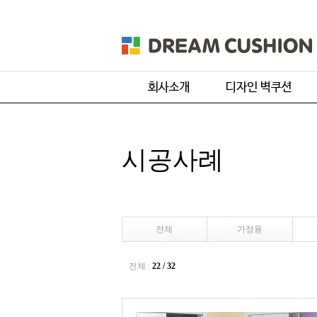
회사개요
주문 디자인
제품 및 서비스
기본 디자인
시공사례
품목별 제작과정
원단컬러샘플
전체
가정용
전체 :
22 / 32