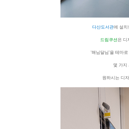
다산도서관
에 설
드림쿠션
은 디
'해님달님'을 테마
몇 가지
원하시는 디자