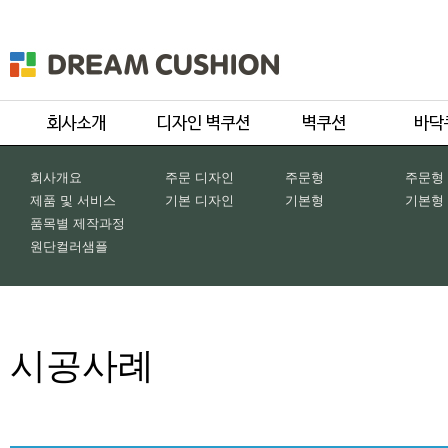
회사개요
주문 디자인
주문형
주문형
제품 및 서비스
기본 디자인
기본형
기본형
품목별 제작과정
원단컬러샘플
시공사례