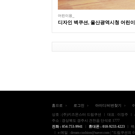
어린이용_
디자인 벽쿠션, 울산광역시청 어린
홈으로
로그인
아이디/비번찾기
상호 : (주)키즈몬스터 드림쿠션
대표 : 이정주
주소 : 경상북도 경주시 건천읍 단석로 1777
전화 : 054-753-9941
휴대폰 : 010-9233-4223
팩스
e-메일 : dream-cushion@naver.com