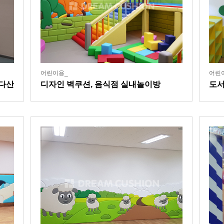
어린이용_
어린
 다산
디자인 벽쿠션, 음식점 실내놀이방
도서