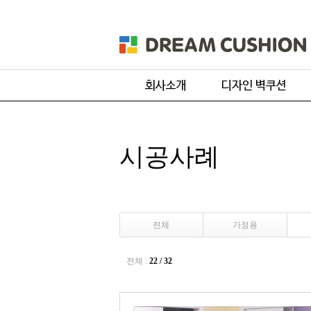
회사개요
주문 디자인
제품 및 서비스
기본 디자인
시공사례
품목별 제작과정
원단컬러샘플
전체
가정용
전체 :
22 / 32