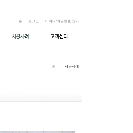
홈
로그인
아이디/비밀번호 찾기
가정용
공지사항
어린이용
견적 및 제휴문의
업소용
자주 묻는 질문
홈
시공사례
체육시설용
주의사항