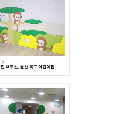
이용_
인 벽쿠션, 울산 북구 어린이집