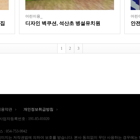
어린이용_
어린
이집
디자인 벽쿠션, 석산초 병설유치원
안전
크
1
2
3
이용약관
개인정보취급방침
사업자등록번호 : 191-85-01020
 : 054-753-9942
 | “드림쿠션의 이미지는 저작권법에 의하여 보호를 받습니다. 본사 동의없이 무단 사용하는 경우