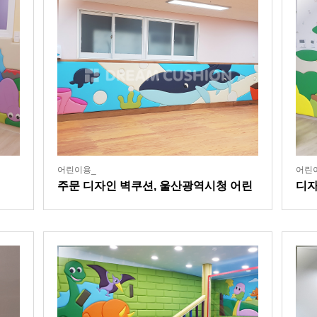
어린이용_
어린
주문 디자인 벽쿠션, 울산광역시청 어린
디자
이집