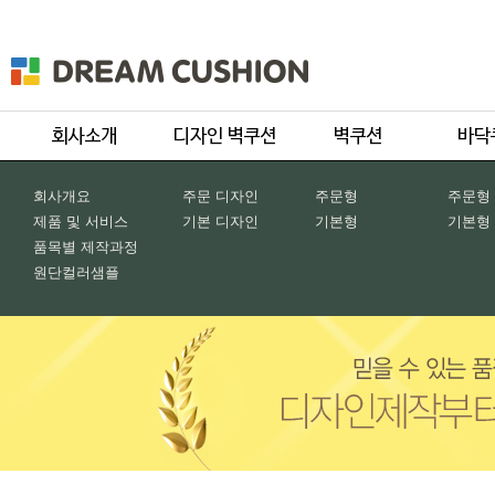
회사개요
주문 디자인
주문형
주문형
제품 및 서비스
기본 디자인
기본형
기본형
품목별 제작과정
원단컬러샘플