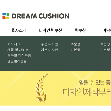
회사개요
주문 디자인
주문형
주문형
제품 및 서비스
기본 디자인
기본형
기본형
품목별 제작과정
원단컬러샘플