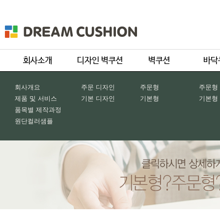
회사개요
주문 디자인
주문형
주문형
제품 및 서비스
기본 디자인
기본형
기본형
품목별 제작과정
원단컬러샘플