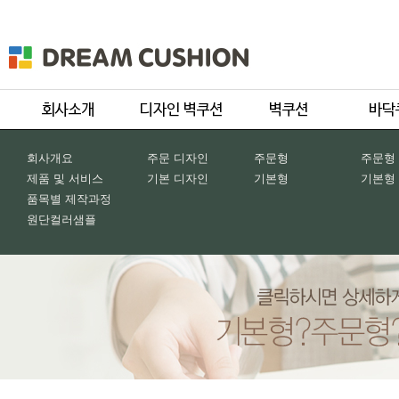
회사개요
주문 디자인
주문형
주문형
제품 및 서비스
기본 디자인
기본형
기본형
품목별 제작과정
원단컬러샘플