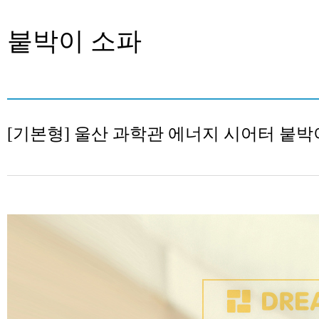
붙박이 소파
[기본형] 울산 과학관 에너지 시어터 붙박