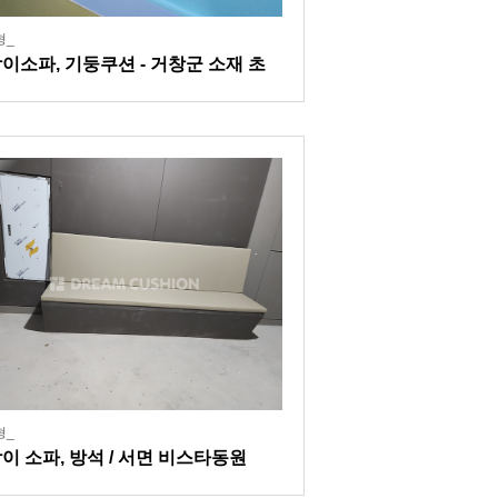
형_
이소파, 기둥쿠션 - 거창군 소재 초
학교
형_
이 소파, 방석 / 서면 비스타동원