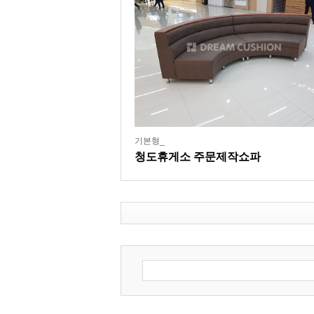
기본형_
청도휴게소 주문제작쇼파