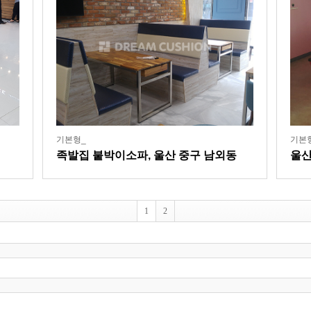
기본형_
기본
족발집 붙박이소파, 울산 중구 남외동
울산
리
1
2