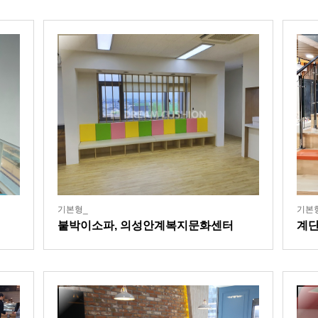
기본형_
기본
붙박이소파, 의성안계복지문화센터
계단
관