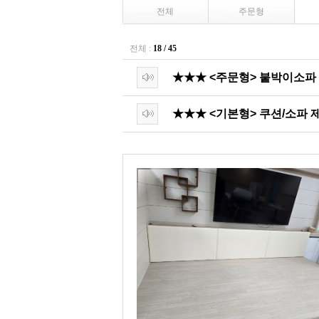
전체
주문형
전체 :
18 / 45
★★★ <주문형> 붙박이소파
★★★ <기본형> 쿠션/소파