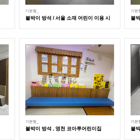
기본형_
기본
붙박이 방석 / 서울 소재 어린이 이용 시
붙박
설
등
기본형_
기본
붙박이 방석 , 영천 코아루어린이집
붙박