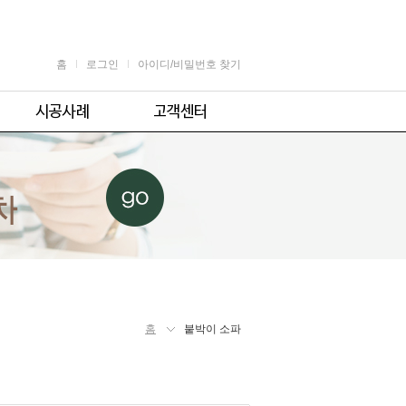
홈
로그인
아이디/비밀번호 찾기
가정용
공지사항
어린이용
견적 및 제휴문의
업소용
자주 묻는 질문
체육시설용
주의사항
홈
붙박이 소파