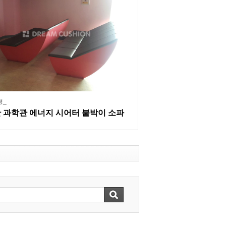
형_
 과학관 에너지 시어터 붙박이 소파
폼