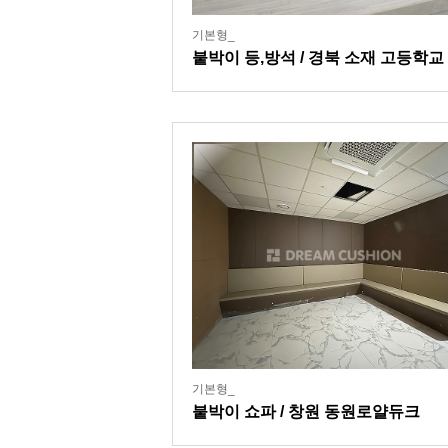
기본형_
붙박이 등,방석 / 경북 소재 고등학교
기본형_
붙박이 쇼파 / 창원 동원로얄듀크