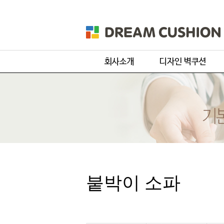
회사개요
주문 디자인
제품 및 서비스
기본 디자인
품목별 제작과정
원단컬러샘플
붙박이 소파