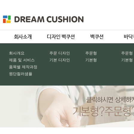
회사개요
주문 디자인
주문형
주문형
제품 및 서비스
기본 디자인
기본형
기본형
품목별 제작과정
원단컬러샘플