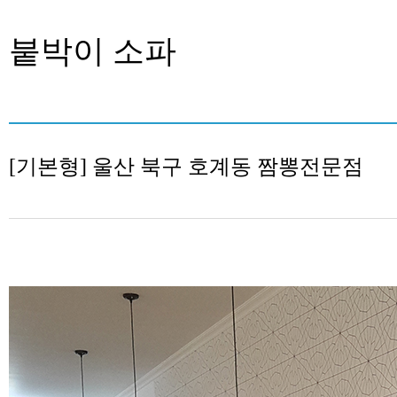
붙박이 소파
[기본형] 울산 북구 호계동 짬뽕전문점