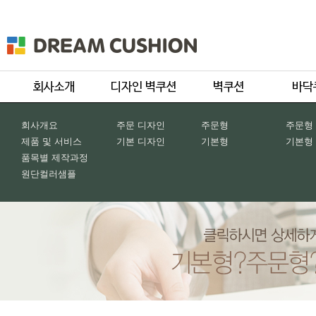
회사개요
주문 디자인
주문형
주문형
제품 및 서비스
기본 디자인
기본형
기본형
품목별 제작과정
원단컬러샘플