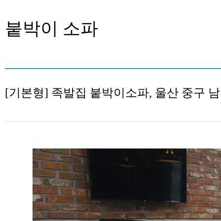
붙박이 소파
[기본형] 족발집 붙박이소파, 울산 중구 