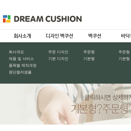
회사개요
주문 디자인
주문형
주문형
제품 및 서비스
기본 디자인
기본형
기본형
품목별 제작과정
원단컬러샘플