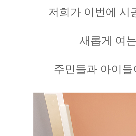
저희가 이번에 시
새롭게 여
주민들과 아이들이